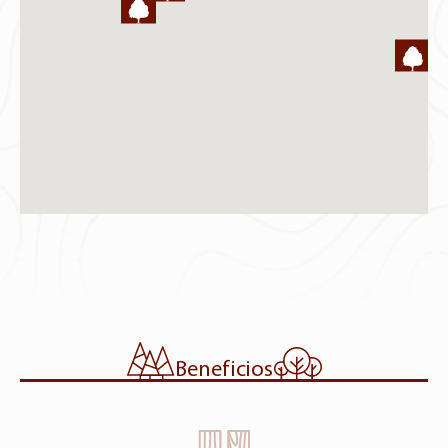
Cottonwood / Álamo del Este, Encino Rojo,
Sapgum (Liquidambar)
Arkansas
Cottonwood / Álamo del Este, Encino blanco,
Sapgum (Liquidambar)
Nebraska
Cottonwood / Álamo del Este
Kansas
Hackberry, Cottonwood / Álamo del Este
Missouri
Nogal, Encino blanco, Sicomoro, Hackberry
Beneficios
Tenesse
Encino blanco