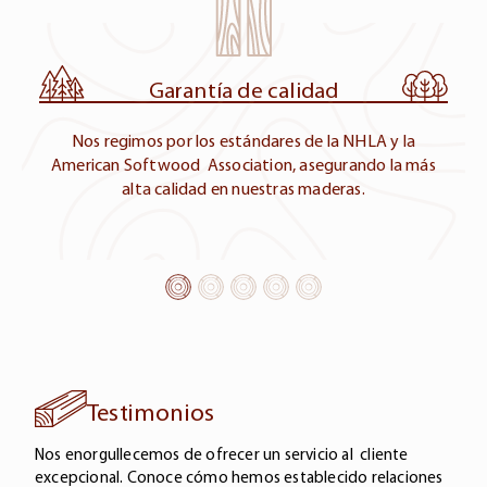
Virginia
Pino Amarillo, Poplar, Encino Rojo, Fresno
Bosques sustentables
Mexico
Nuestras maderas son seleccionadas de bosques
Teca, Parota, Caoba, Cedro, Rosa Morada
gestionados de manera sostenible, promoviendo la
conservación del medio ambiente.
Georgia
Encino Rojo, Sapgum (Liquidambar)
Alabama
Encino Rojo, Sapgum (Liquidambar)
West Virginia
Encino Rojo
Testimonios
Nos enorgullecemos de ofrecer un servicio al cliente
Europa
excepcional. Conoce cómo hemos establecido relaciones