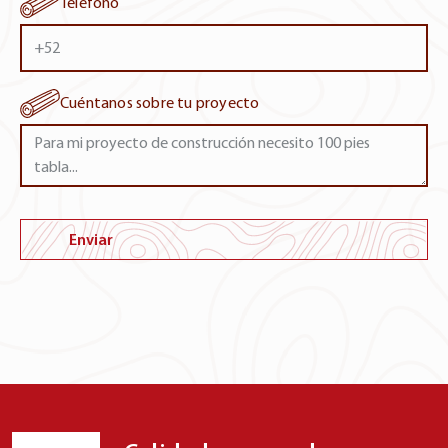
Teléfono
Hackberry
Lousinana
Hackberry
Cuéntanos sobre tu proyecto
Costa de Marfil
Teca Africana
Carolina del Norte
Enviar
Poplar