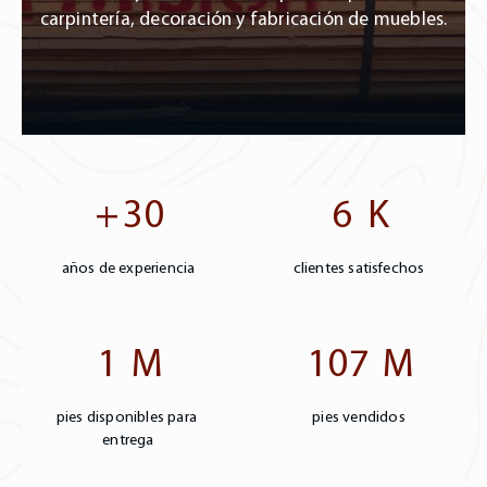
carpintería, decoración y fabricación de muebles.
+
K
3
0
6
años de experiencia
clientes satisfechos
M
M
1
1
0
7
pies disponibles para
pies vendidos
entrega