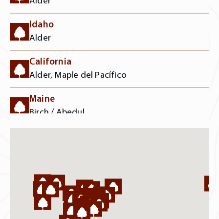
Alder
Idaho
Alder
California
Alder, Maple del Pacífico
Maine
Birch / Abedul
Nueva York
Cerezo, Fresno, Maple Suave, Maple Duro
Pennsylvania
Cerezo, Fresno, Encino Rojo
Mississippi