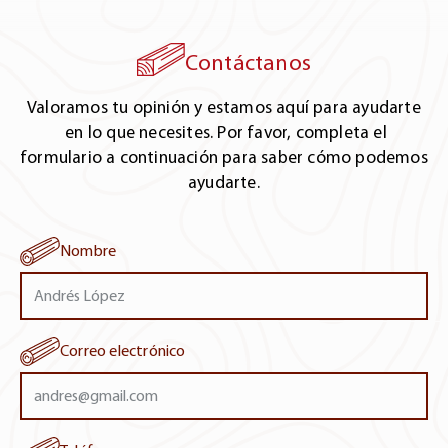
Hickory / Pecan, Sicomoro
Tennesse
Contáctanos
Hickory / Pecan
Valoramos tu opinión y estamos aquí para ayudarte
en lo que necesites. Por favor, completa el
Michigan
formulario a continuación para saber cómo podemos
Maple Duro, Maple Suave
ayudarte.
Wisconsin
Maple Duro
Leave
Nombre
this
llinois
field
blank
Nogal, Sicomoro
Correo electrónico
Indiana
Nogal, Sicomoro
Texas