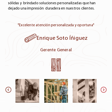
Madera Finger Joint
sólidas y brindado soluciones personalizadas que han
dejado una impresión duradera en nuestros clientes.
Ohio
Fresno, Nogal
"Excelente atención personalizada y oportuna"
Alemania
Enrique Soto Íñiguez
Haya Europea
Gerente General
Francia
Haya Europea
Italia
Haya Europea
Bulgaria
Haya Europea
Kentucky